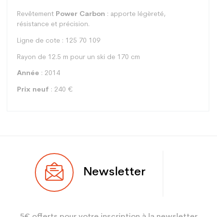
Revêtement
Power Carbon
: apporte légèreté,
résistance et précision.
Ligne de cote : 125 70 109
Rayon de 12.5 m pour un ski de 170 cm
Année
: 2014
Prix neuf
: 240 €
Type
Piste
Newsletter
Utilisateur
Mixte
Niveau
Loisir
5€ offerts pour votre inscription à la newsletter