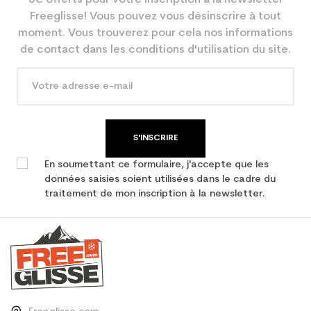
Coloris
Bleu
Freeglisse! Vous pouvez vous désinscrire à tout
En achetant d'occasion :
3.9
moment. Vous trouverez pour cela nos informations
Economie CO² (en kg)
de contact dans les conditions d'utilisation du site.
Type de produit
Ski occasion adulte loisir
S'INSCRIRE
En soumettant ce formulaire, j'accepte que les
données saisies soient utilisées dans le cadre du
traitement de mon inscription à la newsletter.