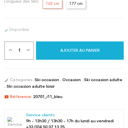
Longueur des Skis
163 cm
177 cm
:
Disponible

AJOUTER AU PANIER
edit
Categories:
Ski occasion
,
Occasion
,
Ski occasion adulte
,
Ski occasion adulte loisir
announcement
Référence:
20701_i11_bleu
Service clients
9h - 12h30 / 13h30 - 17h du lundi au vendredi
+33 (0)4 50 07 13 25