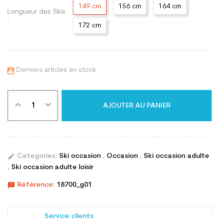
149 cm
156 cm
164 cm
Longueur des Skis
:
172 cm
Derniers articles en stock

AJOUTER AU PANIER
edit
Categories:
Ski occasion
,
Occasion
,
Ski occasion adulte
,
Ski occasion adulte loisir
announcement
Référence:
18700_g01
Service clients