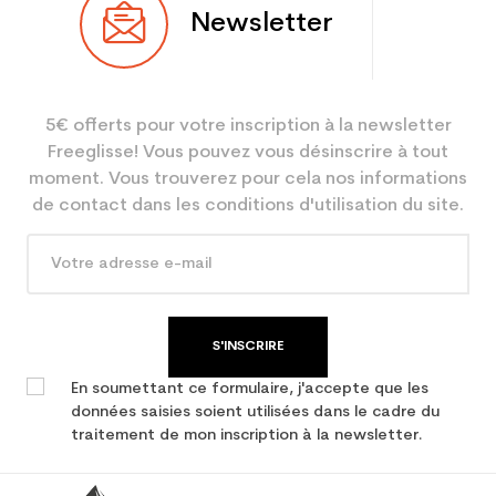
Newsletter
Utilisateur
Mixte
Niveau
Loisir sport
5€ offerts pour votre inscription à la newsletter
Coloris
Bleu
Freeglisse! Vous pouvez vous désinscrire à tout
En achetant d'occasion :
3.9
moment. Vous trouverez pour cela nos informations
Economie CO² (en kg)
de contact dans les conditions d'utilisation du site.
Type de produit
Ski occasion adulte loisir
S'INSCRIRE
En soumettant ce formulaire, j'accepte que les
données saisies soient utilisées dans le cadre du
traitement de mon inscription à la newsletter.