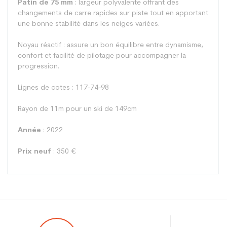
Patin de 75 mm
: largeur polyvalente offrant des
changements de carre rapides sur piste tout en apportant
une bonne stabilité dans les neiges variées.
Noyau réactif : assure un bon équilibre entre dynamisme,
confort et facilité de pilotage pour accompagner la
progression.
Lignes de cotes : 117-74-98
Rayon de 11m pour un ski de 149cm
Année
: 2022
Prix neuf
: 350 €
Type
Polyvalent