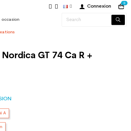
0
Connexion
 occasion
ixations
 Nordica GT 74 Ca R +
SION
té A
cm