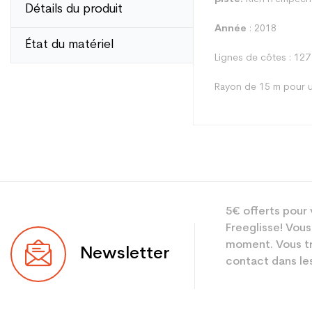
Détails du produit
Année
: 2018
État du matériel
Lignes de côtes : 127
Rayon de 15 m pour u
Type
5€ offerts pour 
Utilisateur
Freeglisse! Vous
Niveau
moment. Vous tr
Newsletter
contact dans les
Coloris
En achetant d'occa