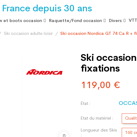
 France depuis 30 ans
VTT
 et boots occasion
Raquette/Fond occasion
Divers
Ski occasion adulte loisir
Ski occasion Nordica GT 74 Ca R + f
Ski occasion
fixations
119,00 €
OCCA
État :
Etat du matériel :
Quali
Longueur des Skis
160 
: