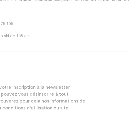
 75 105
n ski de 168 cm
Piste
votre inscription à la newsletter
Mixte
 pouvez vous désinscrire à tout
Loisir
ouverez pour cela nos informations de
 conditions d'utilisation du site.
Noir
sion : Economie CO² (en kg)
3.9