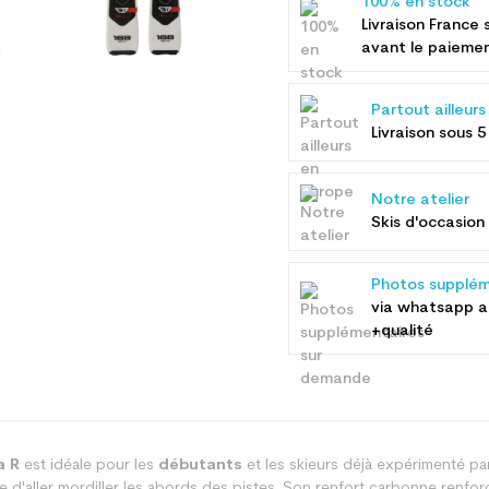
100% en stock
Livraison France 
avant le paieme
Partout ailleur
Livraison sous 5
Notre atelier
Skis d'occasion 
Photos supplém
via whatsapp 
+qualité
a R
est idéale pour les
débutants
et les skieurs déjà expérimenté par
d'aller mordiller les abords des pistes. Son renfort carbonne renforce