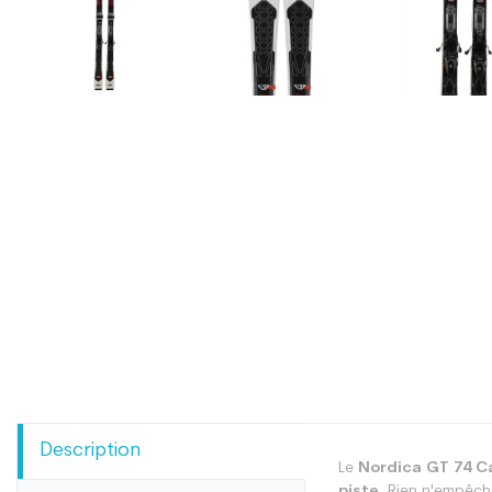
Description
Le
Nordica GT 74 C
piste.
Rien n'empêche 