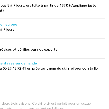
sous 5 à 7 jours, gratuite à partir de 199€ (s'applique juste
nt)
s en europe
 à 7 jours
révisés et vérifiés par nos experts
entaires sur demande
au
06 29 45 72 41
en précisant nom du ski +référence +taille
 deux trois saisons. Ce ski loisir est parfait pour un usage
 la structure en torsion tout en l'allégeant.