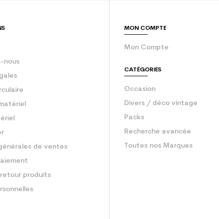
Ski occasion ad
NS
MON COMPTE
Mon Compte
-nous
CATÉGORIES
gales
Occasion
rculaire
Divers / déco vintage
matériel
Packs
ériel
Recherche avancée
er
Toutes nos Marques
générales de ventes
aiement
retour produits
rsonnelles