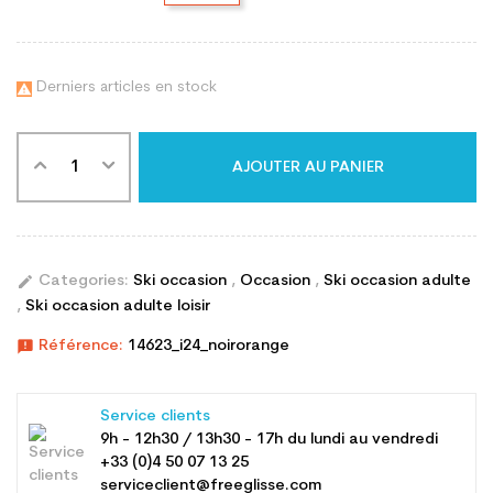
Derniers articles en stock

AJOUTER AU PANIER
edit
Categories:
Ski occasion
,
Occasion
,
Ski occasion adulte
,
Ski occasion adulte loisir
announcement
Référence:
14623_i24_noirorange
Service clients
9h - 12h30 / 13h30 - 17h du lundi au vendredi
+33 (0)4 50 07 13 25
serviceclient@freeglisse.com