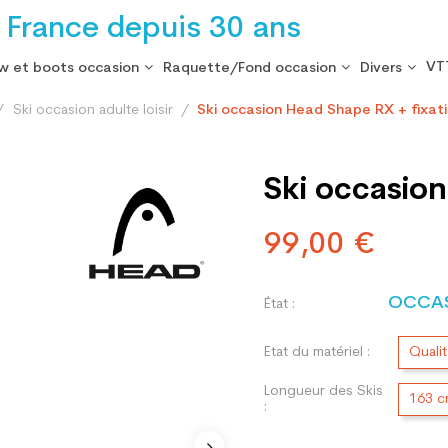
 France depuis 30 ans
VT
w et boots occasion
Raquette/Fond occasion
Divers
Ski occasion adulte loisir
Ski occasion Head Shape RX + fixat
Ski occasion
99,00 €
OCCA
État :
Etat du matériel :
Quali
Longueur des Skis
163 
: