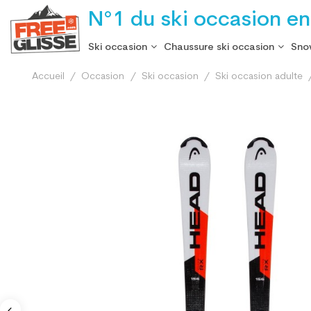
N°1 du ski occasion en
Ski occasion
Chaussure ski occasion
Sno
Accueil
Occasion
Ski occasion
Ski occasion adulte