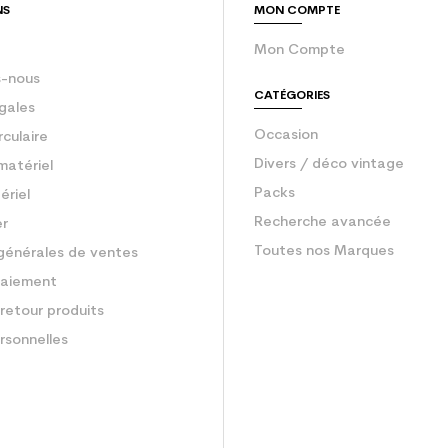
NS
MON COMPTE
Mon Compte
-nous
CATÉGORIES
gales
Occasion
rculaire
Divers / déco vintage
matériel
Packs
ériel
Recherche avancée
er
Toutes nos Marques
générales de ventes
aiement
retour produits
rsonnelles