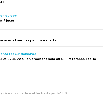
nt)
s en europe
 à 7 jours
révisés et vérifiés par nos experts
entaires sur demande
au
06 29 45 72 41
en précisant nom du ski +référence +taille
grâce à la structure et technologie ERA 3.0.