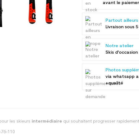
avant le paieme
Partout ailleur
Livraison sous 5
Notre atelier
Skis d'occasion 
Photos supplém
via whatsapp 
+qualité
our les skieurs
intermédiaire
qui souhaitent progresser rapidement 
6-76-110