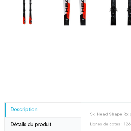
Description
Ski
Head Shape Rx
p
Détails du produit
Lignes de cotes : 12