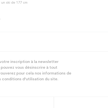
 un ski de 177 cm
s
Piste
votre inscription à la newsletter
Mixte
 pouvez vous désinscrire à tout
Loisir sport
ouverez pour cela nos informations de
 conditions d'utilisation du site.
Blanc
sion : Economie CO² (en kg)
3.9
Ski occasion ad