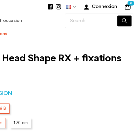
0
Connexion
T occasion
ions
 Head Shape RX + fixations
SION
té B
cm
170 cm