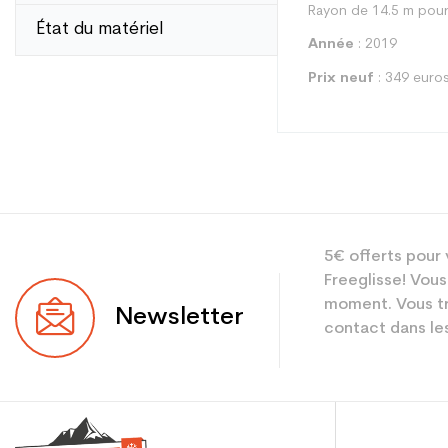
Rayon de 14.5 m pour
État du matériel
Année
: 2019
Prix neuf
: 349 euro
Type
5€ offerts pour 
Utilisateur
Freeglisse! Vous
Niveau
moment. Vous tr
Newsletter
contact dans les
Coloris
En achetant d'occa
Type de produit