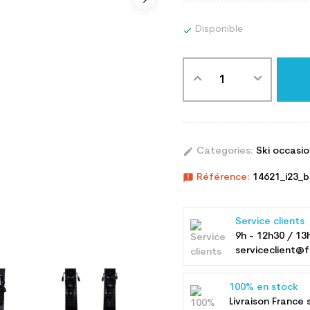
Disponible

edit
Categories:
Ski occasi
announcement
Référence:
14621_i23_b
Service clients
9h - 12h30 / 13
serviceclient@f
100% en stock
Livraison France 