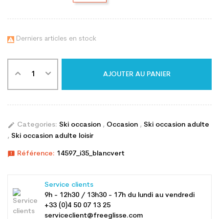
Derniers articles en stock

AJOUTER AU PANIER
edit
Categories:
Ski occasion
,
Occasion
,
Ski occasion adulte
,
Ski occasion adulte loisir
announcement
Référence:
14597_i35_blancvert
Service clients
9h - 12h30 / 13h30 - 17h du lundi au vendredi
+33 (0)4 50 07 13 25
serviceclient@freeglisse.com