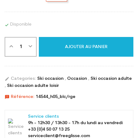
Disponible

AJOUTER AU PANIER
edit
Categories:
Ski occasion
,
Occasion
,
Ski occasion adulte
,
Ski occasion adulte loisir
announcement
Référence:
14544_h05_blc/rge
Service clients
9h - 12h30 / 13h30 - 17h du lundi au vendredi
+33 (0)4 50 07 13 25
serviceclient@freeglisse.com