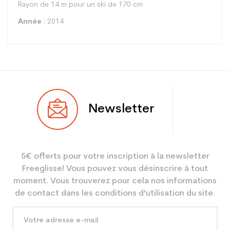
Rayon de 14 m pour un ski de 170 cm
Année
: 2014
Type
Piste
Newsletter
Utilisateur
Mixte
Niveau
Loisir sport
5€ offerts pour votre inscription à la newsletter
Coloris
Blanc
Freeglisse! Vous pouvez vous désinscrire à tout
En achetant d'occasion :
3.9
moment. Vous trouverez pour cela nos informations
Economie CO² (en kg)
de contact dans les conditions d'utilisation du site.
Type de produit
Ski occasion adulte loisir