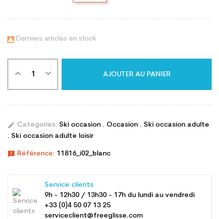
Derniers articles en stock

AJOUTER AU PANIER
edit
Categories:
Ski occasion
,
Occasion
,
Ski occasion adulte
,
Ski occasion adulte loisir
announcement
Référence:
11816_i02_blanc
Service clients
9h - 12h30 / 13h30 - 17h du lundi au vendredi
+33 (0)4 50 07 13 25
serviceclient@freeglisse.com