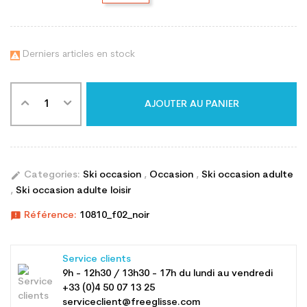
Derniers articles en stock

AJOUTER AU PANIER
edit
Categories:
Ski occasion
,
Occasion
,
Ski occasion adulte
,
Ski occasion adulte loisir
announcement
Référence:
10810_f02_noir
Service clients
9h - 12h30 / 13h30 - 17h du lundi au vendredi
+33 (0)4 50 07 13 25
serviceclient@freeglisse.com