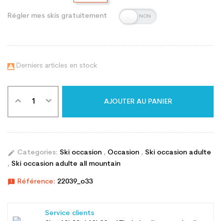
Régler mes skis gratuitement
Derniers articles en stock

AJOUTER AU PANIER
edit
Categories:
Ski occasion
,
Occasion
,
Ski occasion adulte
,
Ski occasion adulte all mountain
announcement
Référence:
22039_o33
Service clients