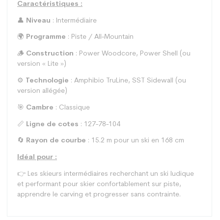
Caractéristiques :
👤
Niveau
: Intermédiaire
🌍
Programme
: Piste / All-Mountain
🪵
Construction
: Power Woodcore, Power Shell (ou
version « Lite »)
⚙️
Technologie
: Amphibio TruLine, SST Sidewall (ou
version allégée)
🎯
Cambre
: Classique
📏
Ligne de cotes
: 127-78-104
🔄
Rayon de courbe
: 15.2 m pour un ski en 168 cm
Idéal pour :
👉 Les skieurs intermédiaires recherchant un ski ludique
et performant pour skier confortablement sur piste,
apprendre le carving et progresser sans contrainte.