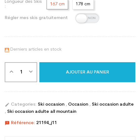
Longueur des Skis
167 cm
178 cm
:
Régler mes skis gratuitement
Derniers articles en stock

AJOUTER AU PANIER
edit
Categories:
Ski occasion
,
Occasion
,
Ski occasion adulte
,
Ski occasion adulte all mountain
announcement
Référence:
21194_j11