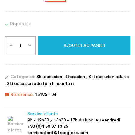
Disponible

AJOUTER AU PANIER
edit
Categories:
Ski occasion
,
Occasion
,
Ski occasion adulte
,
Ski occasion adulte all mountain
announcement
Référence:
15195_f04
Service clients
9h - 12h30 / 13h30 - 17h du lundi au vendredi
+33 (0)4 50 07 13 25
serviceclient@freeglisse.com