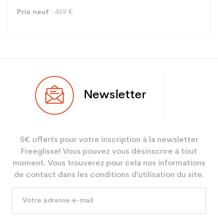
Prix neuf
: 459 €
Type
All mountain
Newsletter
Utilisateur
Mixte
Niveau
Loisir sport
5€ offerts pour votre inscription à la newsletter
Coloris
Noir
Freeglisse! Vous pouvez vous désinscrire à tout
En achetant d'occasion :
3.9
moment. Vous trouverez pour cela nos informations
Economie CO² (en kg)
de contact dans les conditions d'utilisation du site.
Type de produit
Ski occasion adulte all
mountain