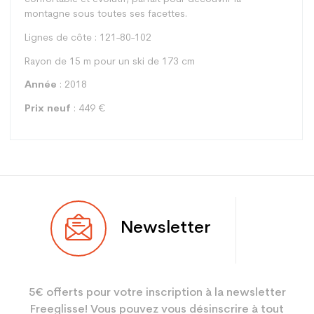
montagne sous toutes ses facettes.
Lignes de côte : 121-80-102
Rayon de 15 m pour un ski de 173 cm
Année
: 2018
Prix neuf
: 449 €
Type
All mountain
Newsletter
Utilisateur
Mixte
Niveau
Performant
5€ offerts pour votre inscription à la newsletter
Coloris
Noir
Freeglisse! Vous pouvez vous désinscrire à tout