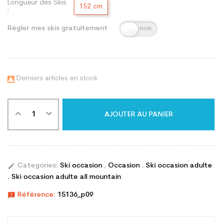
Longueur des Skis
152 cm
:
Régler mes skis gratuitement
Derniers articles en stock

AJOUTER AU PANIER
edit
Categories:
Ski occasion
,
Occasion
,
Ski occasion adulte
,
Ski occasion adulte all mountain
announcement
Référence:
15136_p09