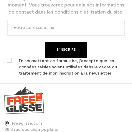
En achetant d'occasion :
3.9
moment. Vous trouverez pour cela nos informations
Economie CO² (en kg)
de contact dans les conditions d'utilisation du site.
Type de produit
Ski occasion adulte all
mountain
S'INSCRIRE
En soumettant ce formulaire, j'accepte que les
données saisies soient utilisées dans le cadre du
traitement de mon inscription à la newsletter.
Freeglisse.com
98 B rue des champs plans