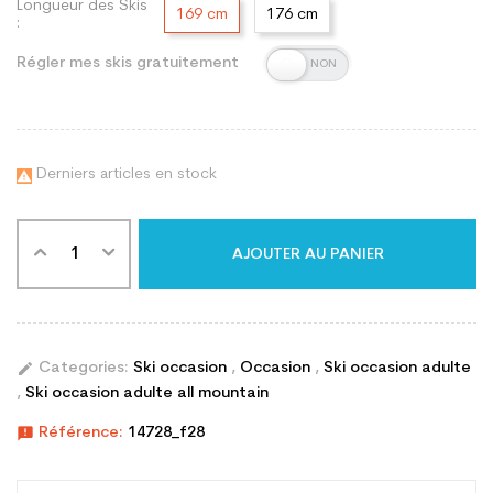
Longueur des Skis
169 cm
176 cm
:
Régler mes skis gratuitement
Derniers articles en stock

AJOUTER AU PANIER
edit
Categories:
Ski occasion
,
Occasion
,
Ski occasion adulte
,
Ski occasion adulte all mountain
announcement
Référence:
14728_f28