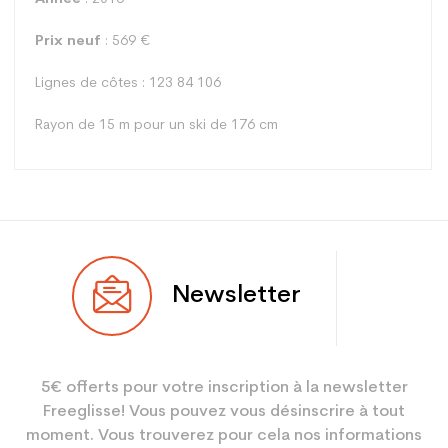
Prix neuf
: 569 €
Lignes de côtes : 123 84 106
Rayon de 15 m pour un ski de 176 cm
Type
All mountain
Newsletter
Utilisateur
Mixte
Niveau
Loisir sport
5€ offerts pour votre inscription à la newsletter
Coloris
Orange
Freeglisse! Vous pouvez vous désinscrire à tout
En achetant d'occasion :
3.9
moment. Vous trouverez pour cela nos informations