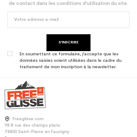
Economie CO² (en kg)
de contact dans les conditions d'utilisation du site.
Type de produit
Ski occasion adulte all
mountain
S'INSCRIRE
En soumettant ce formulaire, j'accepte que les
données saisies soient utilisées dans le cadre du
traitement de mon inscription à la newsletter.
Freeglisse.com
98 B rue des champs plans
74800 Saint-Pierre en Faucigny