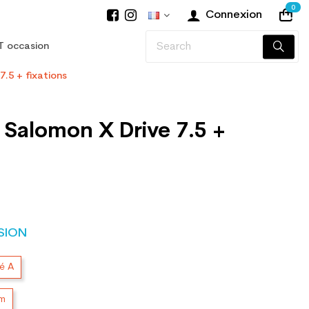
0
Connexion
T occasion
7.5 + fixations
 Salomon X Drive 7.5 +
SION
té A
cm