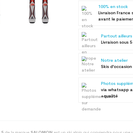
100% en stock
Livraison France 
avant le paieme
Partout ailleur
Livraison sous 5
Notre atelier
Skis d'occasion 
Photos supplém
via whatsapp 
+qualité
.5
de la marque
SALOMON
est un ski alpin qui conviendra pour une u