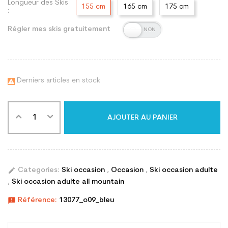
Longueur des Skis
155 cm
165 cm
175 cm
:
Régler mes skis gratuitement
Derniers articles en stock

AJOUTER AU PANIER
edit
Categories:
Ski occasion
,
Occasion
,
Ski occasion adulte
,
Ski occasion adulte all mountain
announcement
Référence:
13077_o09_bleu