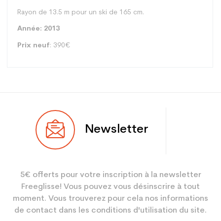
Rayon de 13.5 m pour un ski de 165 cm.
Année:
2013
Prix
neuf
: 390€
Type
All mountain
Newsletter
Utilisateur
Mixte
Niveau
Loisir sport
5€ offerts pour votre inscription à la newsletter
Coloris
Bleu
Freeglisse! Vous pouvez vous désinscrire à tout
En achetant d'occasion :
3.9
moment. Vous trouverez pour cela nos informations
Economie CO² (en kg)
de contact dans les conditions d'utilisation du site.