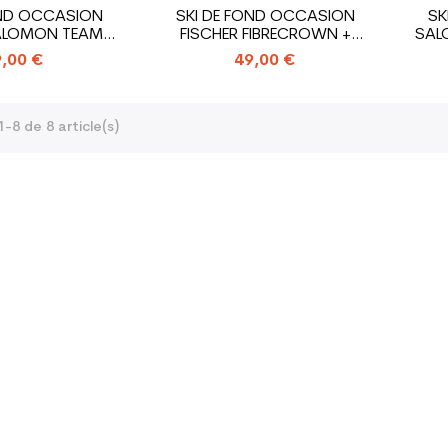
OND OCCASION
SKI DE FOND OCCASION
SK
ALOMON TEAM
FISCHER FIBRECROWN +
SAL
NIOR...
FIXATION...
,00 €
49,00 €
-8 de 8 article(s)