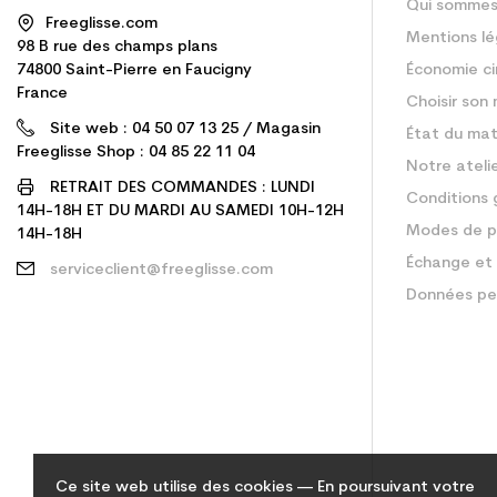
Qui sommes
Freeglisse.com
Mentions lé
98 B rue des champs plans
74800 Saint-Pierre en Faucigny
Économie ci
France
Choisir son 
Site web : 04 50 07 13 25 / Magasin
État du mat
Freeglisse Shop : 04 85 22 11 04
Notre ateli
RETRAIT DES COMMANDES : LUNDI
Conditions 
14H-18H ET DU MARDI AU SAMEDI 10H-12H
Modes de p
14H-18H
Échange et 
serviceclient@freeglisse.com
Données pe
Ce site web utilise des cookies — En poursuivant votre