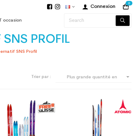
0
Connexion
T occasion
 SNS PROFIL
ernatif SNS Profil

Trier par :
Plus grande quantité en
premier