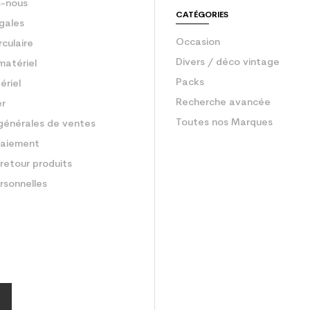
-nous
CATÉGORIES
gales
Occasion
rculaire
Divers / déco vintage
matériel
Packs
ériel
Recherche avancée
er
Toutes nos Marques
générales de ventes
aiement
retour produits
rsonnelles