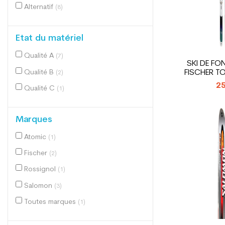
Alternatif
(8)
Etat du matériel
Qualité A
(7)
SKI DE F
Qualité B
FISCHER T
(2)
FIX
25
Qualité C
(1)
Marques
Atomic
(1)
Fischer
(2)
Rossignol
(1)
Salomon
(3)
Toutes marques
(1)