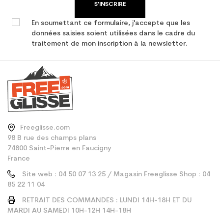
S'INSCRIRE
En soumettant ce formulaire, j'accepte que les
données saisies soient utilisées dans le cadre du
traitement de mon inscription à la newsletter.
Freeglisse.com
98 B rue des champs plans
74800 Saint-Pierre en Faucigny
France
Site web : 04 50 07 13 25 / Magasin Freeglisse Shop : 04
85 22 11 04
RETRAIT DES COMMANDES : LUNDI 14H-18H ET DU
MARDI AU SAMEDI 10H-12H 14H-18H