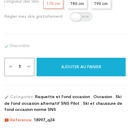
Longueur des Skis
176 cm
186 cm
196 cm
:
Régler mes skis gratuitement
Disponible

AJOUTER AU PANIER
edit
Categories:
Raquette et Fond occasion
,
Occasion
,
Ski
de fond occasion alternatif SNS Pilot
,
Ski et chaussure de
fond occasion norme SNS
announcement
Référence:
18997_q24