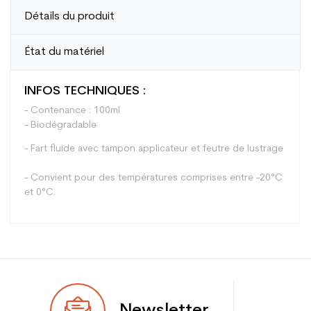
Détails du produit
État du matériel
INFOS TECHNIQUES :
- Contenance : 100ml
- Biodégradable
- Fart fluide avec tampon applicateur et feutre de lustrage
- Convient pour des températures comprises entre -20°C
et 0°C.
Type
Polyvalent
Newsletter