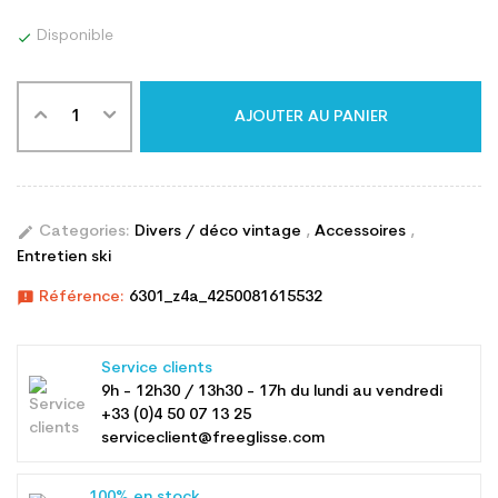
Disponible

AJOUTER AU PANIER
edit
Categories:
Divers / déco vintage
,
Accessoires
,
Entretien ski
announcement
Référence:
6301_z4a_4250081615532
Service clients
9h - 12h30 / 13h30 - 17h du lundi au vendredi
+33 (0)4 50 07 13 25
serviceclient@freeglisse.com
100% en stock