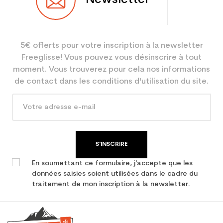
Utilisateur
Mixte
Coloris
Blanc
5€ offerts pour votre inscription à la newsletter
Type de produit
Entretien ski
Freeglisse! Vous pouvez vous désinscrire à tout
moment. Vous trouverez pour cela nos informations
de contact dans les conditions d'utilisation du site.
S'INSCRIRE
En soumettant ce formulaire, j'accepte que les
données saisies soient utilisées dans le cadre du
traitement de mon inscription à la newsletter.