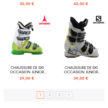
FISCHER RACE_3...
RS 65_4...
35,00 €
43,00 €
CHAUSSURE DE SKI
CHAUSSURE DE SKI
OCCASION JUNIOR
OCCASION JUNIOR
ATOMIC HAWX PLUS...
SALOMON XMAX 60
29,00 €
39,00 €
T_4...
1
2
3