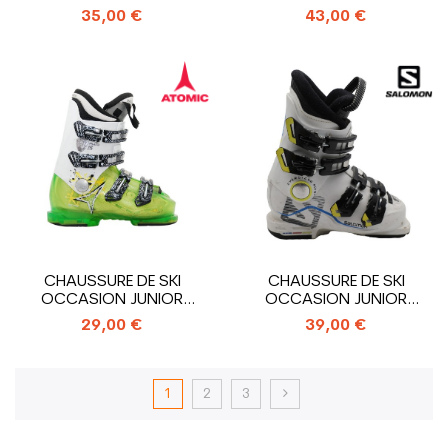
FISCHER RACE_3...
RS 65_4...
35,00 €
43,00 €
CHAUSSURE DE SKI
CHAUSSURE DE SKI
OCCASION JUNIOR
OCCASION JUNIOR
ATOMIC HAWX PLUS...
SALOMON XMAX 60
29,00 €
39,00 €
T_4...
1
2
3