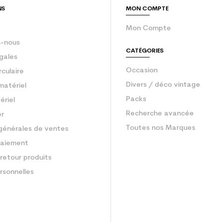
NS
MON COMPTE
Mon Compte
-nous
CATÉGORIES
gales
Occasion
rculaire
Divers / déco vintage
matériel
Packs
ériel
Recherche avancée
er
Toutes nos Marques
générales de ventes
aiement
retour produits
rsonnelles