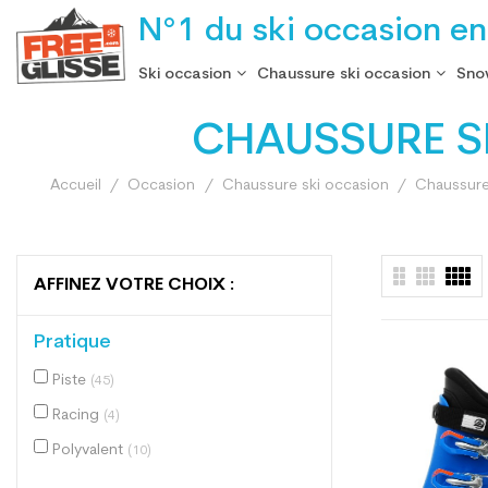
N°1 du ski occasion en
Ski occasion
Chaussure ski occasion
Sno
CHAUSSURE S
Accueil
Occasion
Chaussure ski occasion
Chaussure 
AFFINEZ VOTRE CHOIX :
Pratique
Piste
(45)
Racing
(4)
Polyvalent
(10)