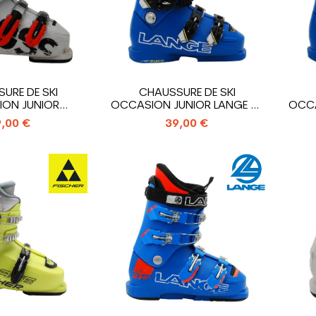
URE DE SKI
CHAUSSURE DE SKI
ON JUNIOR
OCCASION JUNIOR LANGE RS
OCCA
 HERO J3_3...
70 SC_4...
,00 €
39,00 €