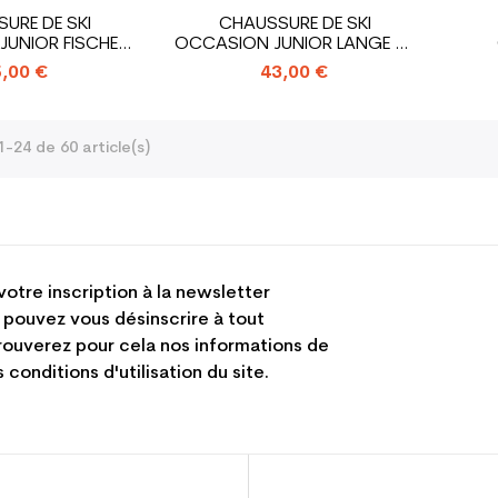
URE DE SKI
CHAUSSURE DE SKI
UNIOR FISCHER
OCCASION JUNIOR LANGE RS
CE_3...
65_4...
SAL
,00 €
43,00 €
1-24 de 60 article(s)
votre inscription à la newsletter
 pouvez vous désinscrire à tout
ouverez pour cela nos informations de
 conditions d'utilisation du site.