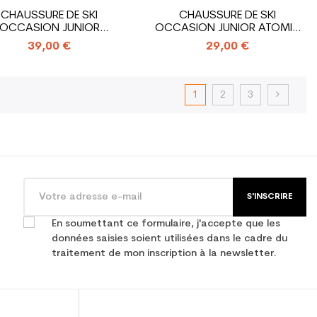
CHAUSSURE DE SKI
CHAUSSURE DE SKI
OCCASION JUNIOR
OCCASION JUNIOR ATOMIC
OMON XMAX 60 T_4...
HAWX PLUS...
39,00 €
29,00 €
1
2
3
S'INSCRIRE
En soumettant ce formulaire, j'accepte que les
données saisies soient utilisées dans le cadre du
traitement de mon inscription à la newsletter.