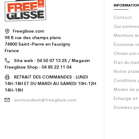
INFORMATIO
Contact
Qui sommes
Freeglisse.com
Mentions lé
98 B rue des champs plans
74800 Saint-Pierre en Faucigny
Économie ci
France
Choisir son 
Site web : 04 50 07 13 25 / Magasin
État du mat
Freeglisse Shop : 04 85 22 11 04
Notre ateli
RETRAIT DES COMMANDES : LUNDI
Conditions 
14H-18H ET DU MARDI AU SAMEDI 10H-12H
Modes de p
14H-18H
Échange et 
serviceclient@freeglisse.com
Données pe