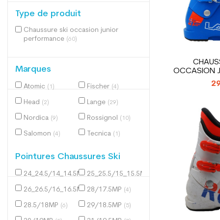
Type de produit
Chaussure ski occasion junior
performance
(60)
CHAUSS
Marques
OCCASION J
60 
29
Atomic
Fischer
(1)
(4)
Head
Lange
(2)
(29)
Nordica
Rossignol
(9)
(10)
Salomon
Tecnica
(4)
(1)
Pointures Chaussures Ski
24_24.5/14_14.5MP
25_25.5/15_15.5MP
(1)
(1)
26_26.5/16_16.5MP
28/17.5MP
(1)
(4)
28.5/18MP
29/18.5MP
(6)
(5)