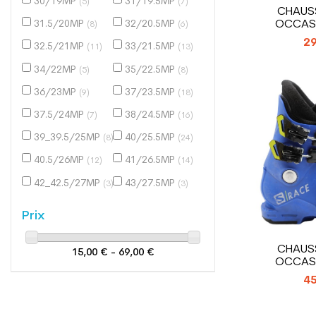
30/19MP
31/19.5MP
(5)
(7)
CHAUSS
OCCASI
31.5/20MP
32/20.5MP
(8)
(6)
ROSSIGNOL
29
32.5/21MP
33/21.5MP
(11)
(13)
34/22MP
35/22.5MP
(5)
(8)
36/23MP
37/23.5MP
(9)
(18)
37.5/24MP
38/24.5MP
(7)
(16)
39_39.5/25MP
40/25.5MP
(8)
(24)
40.5/26MP
41/26.5MP
(12)
(14)
42_42.5/27MP
43/27.5MP
(3)
(3)
Prix
CHAUSS
15,00 € - 69,00 €
OCCASI
SALOMON 
45