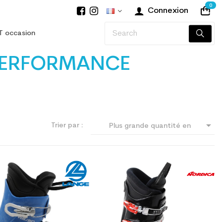
0
Connexion
T occasion
PERFORMANCE

Trier par :
Plus grande quantité en
premier