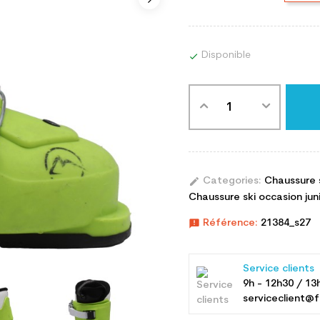
Disponible

edit
Categories:
Chaussure 
Chaussure ski occasion junio
announcement
Référence:
21384_s27
Service clients
9h - 12h30 / 13
serviceclient@f