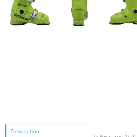
Description
La
Roxa Lazer 2
est l