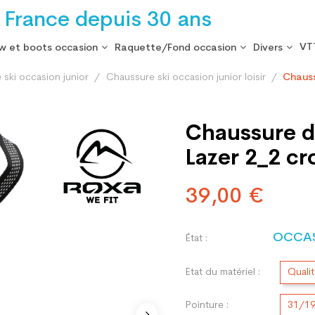
 France depuis 30 ans
VT
w et boots occasion
Raquette/Fond occasion
Divers
ski occasion junior
Chaussure ski occasion junior loisir
Chauss
Chaussure de
Lazer 2_2 cr
39,00 €
OCCA
État :
Etat du matériel :
Quali
Pointure :
31/1