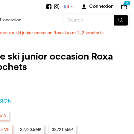
0
Connexion
T occasion
ure de ski junior occasion Roxa Lazer 2_2 crochets
 ski junior occasion Roxa
ochets
SION
té A
9.5MP
32/20.5MP
33/21.5MP