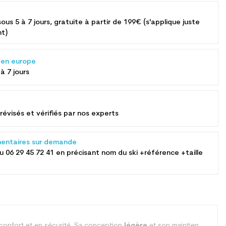
sous 5 à 7 jours, gratuite à partir de 199€ (s'applique juste
nt)
s en europe
 à 7 jours
révisés et vérifiés par nos experts
entaires sur demande
au
06 29 45 72 41
en précisant nom du ski +référence +taille
confort et en sécurité. Sa conception
légère
et son maintien