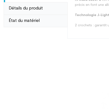
précis en font une al
Détails du produit
Technologie J-Ligh
État du matériel
2 crochets : garantit 
Type
Utilisateur
Niveau
Prix
Coloris
En achetant d'occa