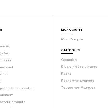
NS
MON COMPTE
Mon Compte
-nous
CATÉGORIES
gales
Occasion
rculaire
Divers / déco vintage
matériel
Packs
ériel
Recherche avancée
er
Toutes nos Marques
générales de ventes
aiement
retour produits