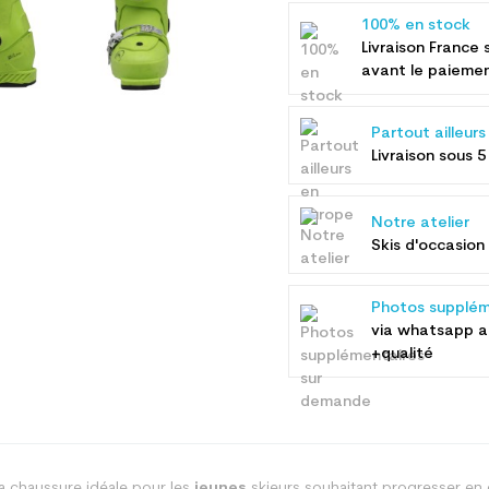
100% en stock
Livraison France 
avant le paieme
Partout ailleur
Livraison sous 5
Notre atelier
Skis d'occasion 
Photos supplém
via whatsapp 
+qualité
a chaussure idéale pour les
jeunes
skieurs souhaitant progresser en 