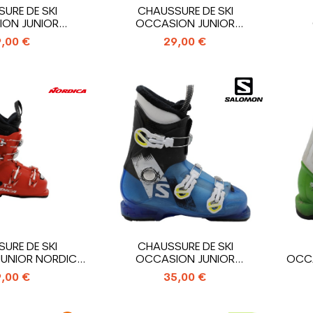
URE DE SKI
CHAUSSURE DE SKI
ON JUNIOR
OCCASION JUNIOR
 COMP J4_4...
SALOMON T3_3 CROCHETS
SAL
,00 €
29,00 €
URE DE SKI
CHAUSSURE DE SKI
UNIOR NORDICA
OCCASION JUNIOR
OCCA
TJ_4...
SALOMON T3_3 CROCHETS
,00 €
35,00 €