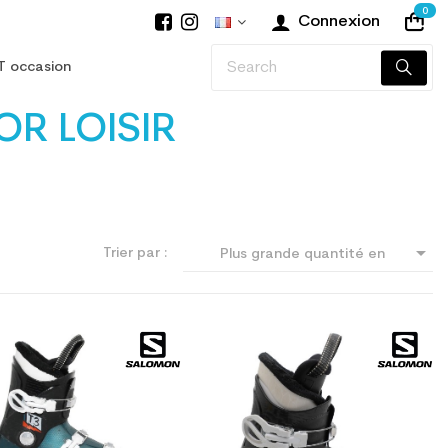
0
Connexion
T occasion
R LOISIR

Trier par :
Plus grande quantité en
premier