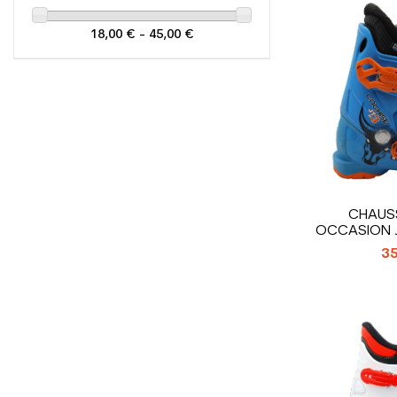
18,00 € - 45,00 €
CHAUSS
OCCASION J
COC
35