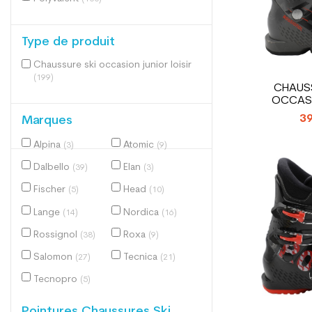
Type de produit
Chaussure ski occasion junior loisir
(199)
CHAUSS
OCCASI
ROSSIGNOL
39
Marques
Alpina
Atomic
(3)
(9)
Dalbello
Elan
(39)
(3)
Fischer
Head
(5)
(10)
Lange
Nordica
(14)
(16)
Rossignol
Roxa
(38)
(9)
Salomon
Tecnica
(27)
(21)
Tecnopro
(5)
Pointures Chaussures Ski