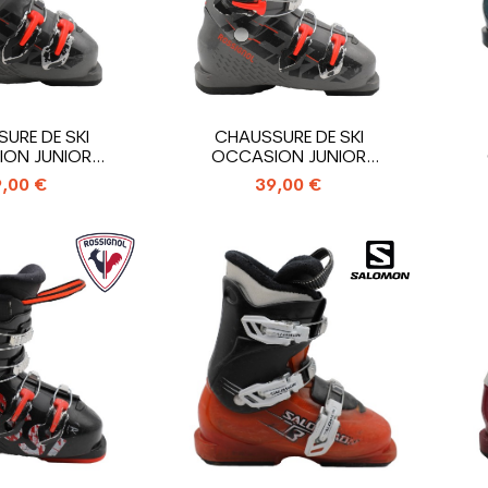
URE DE SKI
CHAUSSURE DE SKI
ON JUNIOR
OCCASION JUNIOR
 HERO J3_3...
ROSSIGNOL HERO J4_4...
,00 €
39,00 €