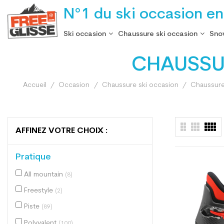
N°1 du ski occasion en
Ski occasion
Chaussure ski occasion
Sno
CHAUSSUR
Accueil
Occasion
Chaussure ski occasion
Chaussure 
AFFINEZ VOTRE CHOIX :
Pratique
All mountain
(8)
Freestyle
(2)
Piste
(89)
Polyvalent
(100)