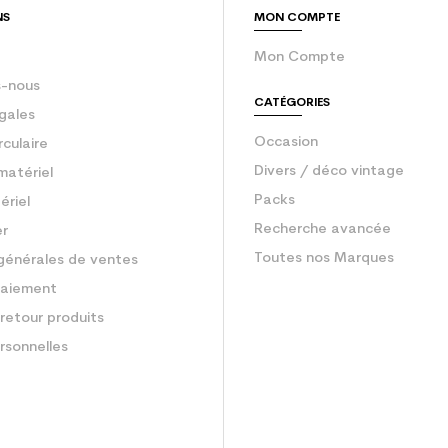
NS
MON COMPTE
Mon Compte
-nous
CATÉGORIES
gales
Occasion
rculaire
Divers / déco vintage
matériel
Packs
ériel
Recherche avancée
er
Toutes nos Marques
générales de ventes
aiement
retour produits
rsonnelles