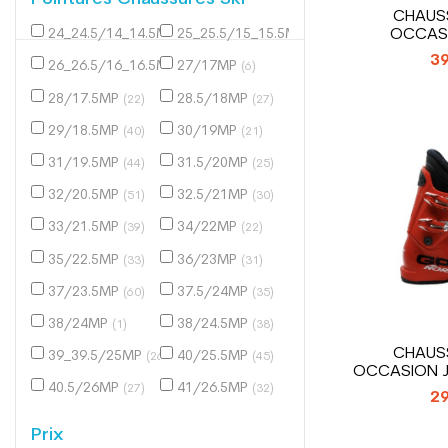
CHAUSS
OCCASI
24_24.5/14_14.5MP
25_25.5/15_15.5MP
(3)
(12)
ROSSIGNOL
39
26_26.5/16_16.5MP
27/17MP
(21)
(6)
28/17.5MP
28.5/18MP
(22)
(27)
29/18.5MP
30/19MP
(40)
(21)
31/19.5MP
31.5/20MP
(44)
(25)
32/20.5MP
32.5/21MP
(51)
(30)
33/21.5MP
34/22MP
(39)
(22)
35/22.5MP
36/23MP
(33)
(31)
37/23.5MP
37.5/24MP
(60)
(35)
38/24MP
38/24.5MP
(1)
(38)
CHAUSS
39_39.5/25MP
40/25.5MP
(26)
(45)
OCCASION J
40.5/26MP
41/26.5MP
GP 
(27)
(32)
29
Prix