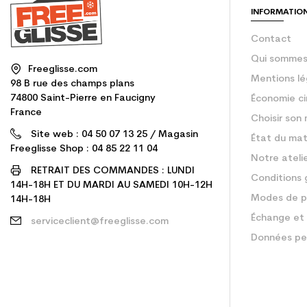
INFORMATIO
Contact
Qui sommes
Freeglisse.com
Mentions lé
98 B rue des champs plans
74800 Saint-Pierre en Faucigny
Économie ci
France
Choisir son 
Site web : 04 50 07 13 25 / Magasin
État du mat
Freeglisse Shop : 04 85 22 11 04
Notre ateli
RETRAIT DES COMMANDES : LUNDI
Conditions 
14H-18H ET DU MARDI AU SAMEDI 10H-12H
Modes de p
14H-18H
Échange et 
serviceclient@freeglisse.com
Données pe