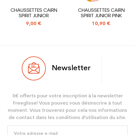
En achetant d'occasion :
1.31
CHAUSSETTES CAIRN
CHAUSSETTES CAIRN
Economie CO² (en kg)
SPIRIT JUNIOR
SPIRIT JUNIOR PINK
9,00 €
10,90 €
Type de produit
Chaussure ski occasion
junior loisir
Newsletter
5€ offerts pour votre inscription à la newsletter
Freeglisse! Vous pouvez vous désinscrire à tout
moment. Vous trouverez pour cela nos informations
de contact dans les conditions d'utilisation du site.