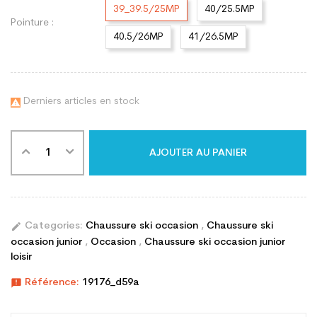
39_39.5/25MP
40/25.5MP
Pointure :
40.5/26MP
41/26.5MP
Derniers articles en stock

AJOUTER AU PANIER
edit
Categories:
Chaussure ski occasion
,
Chaussure ski
occasion junior
,
Occasion
,
Chaussure ski occasion junior
loisir
announcement
Référence:
19176_d59a