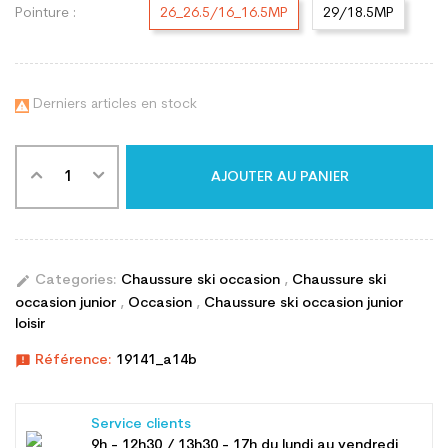
Pointure :
26_26.5/16_16.5MP
29/18.5MP
Derniers articles en stock

AJOUTER AU PANIER
edit
Categories:
Chaussure ski occasion
,
Chaussure ski
occasion junior
,
Occasion
,
Chaussure ski occasion junior
loisir
announcement
Référence:
19141_a14b
Service clients
9h - 12h30 / 13h30 - 17h du lundi au vendredi