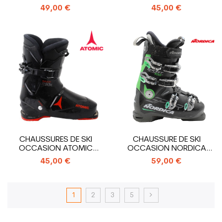
SPEEDMACHINE 110R
HAWX MAGNA R90X
49,00 €
45,00 €
CHAUSSURES DE SKI
CHAUSSURE DE SKI
OCCASION ATOMIC
OCCASION NORDICA
SAVOR R90X PROLITE
SPORTMACHINE 100 R
45,00 €
59,00 €
1
2
3
5