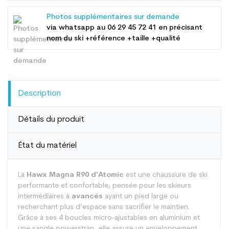
Photos supplémentaires sur demande
via whatsapp au
06 29 45 72 41
en précisant
nom du ski +référence +taille +qualité
Description
Détails du produit
État du matériel
La
Hawx Magna R90 d’Atomic
est une chaussure de ski
performante et confortable, pensée pour les skieurs
intermédiaires à
avancés
ayant un pied large ou
recherchant plus d’espace sans sacrifier le maintien.
Grâce à ses 4 boucles micro-ajustables en aluminium et
une sangle powerstrap, elle assure un enveloppement