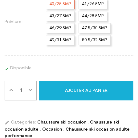
40/25.5MP
41/26.5MP
43/27.5MP
44/28.5MP
Pointure :
46/29.5MP
47.5/30.5MP
49/31.5MP
50.5/32.5MP
Disponible

AJOUTER AU PANIER
edit
Categories:
Chaussure ski occasion
,
Chaussure ski
occasion adulte
,
Occasion
,
Chaussure ski occasion adulte
performance