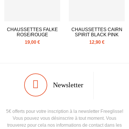
En achetant d'occasion :
1.31
Economie CO² (en kg)
Type de produit
Chaussure ski occasion
CHAUSSETTES FALKE
CHAUSSETTES CAIRN
adulte performance
ROSE/ROUGE
SPIRIT BLACK PINK
19,00 €
12,90 €
Newsletter
5€ offerts pour votre inscription à la newsletter Freeglisse!
Vous pouvez vous désinscrire à tout moment. Vous
trouverez pour cela nos informations de contact dans les