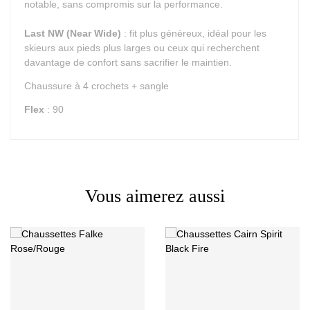
notable, sans compromis sur la performance.
Last NW (Near Wide)
: fit plus généreux, idéal pour les
skieurs aux pieds plus larges ou ceux qui recherchent
davantage de confort sans sacrifier le maintien.
Chaussure à 4 crochets + sangle
Flex
: 90
Vous aimerez aussi
Type
All mountain
Utilisateur
Homme
Prix
Prix
Niveau
Loisir sport
Coloris
Noir