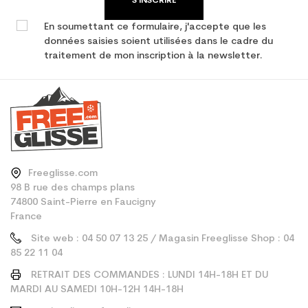
S'INSCRIRE
En soumettant ce formulaire, j'accepte que les
données saisies soient utilisées dans le cadre du
traitement de mon inscription à la newsletter.
Freeglisse.com
98 B rue des champs plans
74800 Saint-Pierre en Faucigny
France
Site web : 04 50 07 13 25 / Magasin Freeglisse Shop : 04
85 22 11 04
RETRAIT DES COMMANDES : LUNDI 14H-18H ET DU
MARDI AU SAMEDI 10H-12H 14H-18H