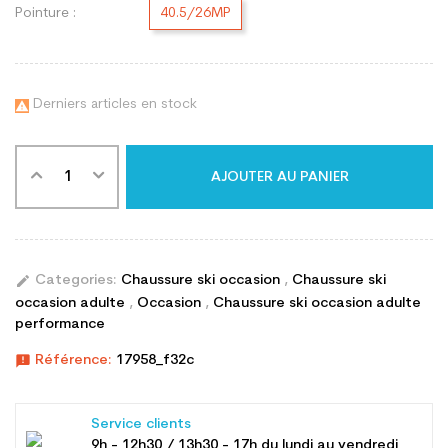
Pointure :
40.5/26MP
Derniers articles en stock

AJOUTER AU PANIER
edit
Categories:
Chaussure ski occasion
,
Chaussure ski
occasion adulte
,
Occasion
,
Chaussure ski occasion adulte
performance
announcement
Référence:
17958_f32c
Service clients
9h - 12h30 / 13h30 - 17h du lundi au vendredi