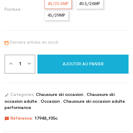
40/25.5MP
40.5/26MP
Pointure :
45/29MP
Derniers articles en stock

AJOUTER AU PANIER
edit
Categories:
Chaussure ski occasion
,
Chaussure ski
occasion adulte
,
Occasion
,
Chaussure ski occasion adulte
performance
announcement
Référence:
17948_f05c