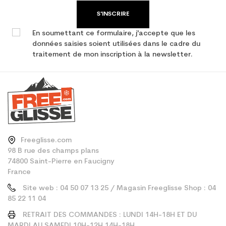
S'INSCRIRE
En soumettant ce formulaire, j'accepte que les
données saisies soient utilisées dans le cadre du
traitement de mon inscription à la newsletter.
Freeglisse.com
98 B rue des champs plans
74800 Saint-Pierre en Faucigny
France
Site web : 04 50 07 13 25 / Magasin Freeglisse Shop : 04
85 22 11 04
RETRAIT DES COMMANDES : LUNDI 14H-18H ET DU
MARDI AU SAMEDI 10H-12H 14H-18H