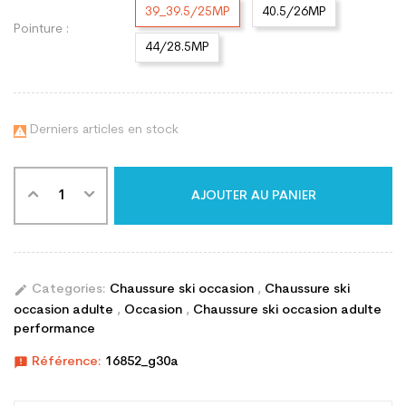
39_39.5/25MP
40.5/26MP
Pointure :
44/28.5MP
Derniers articles en stock

AJOUTER AU PANIER
edit
Categories:
Chaussure ski occasion
,
Chaussure ski
occasion adulte
,
Occasion
,
Chaussure ski occasion adulte
performance
announcement
Référence:
16852_g30a