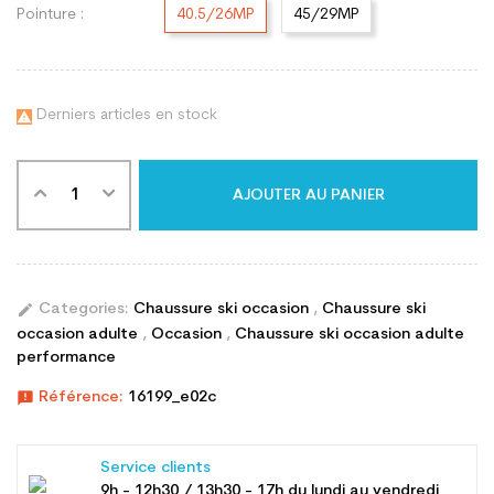
Pointure :
40.5/26MP
45/29MP
Derniers articles en stock

AJOUTER AU PANIER
edit
Categories:
Chaussure ski occasion
,
Chaussure ski
occasion adulte
,
Occasion
,
Chaussure ski occasion adulte
performance
announcement
Référence:
16199_e02c
Service clients
9h - 12h30 / 13h30 - 17h du lundi au vendredi