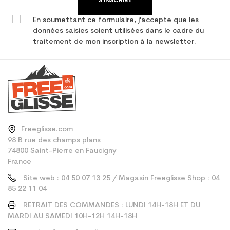
S'INSCRIRE
En soumettant ce formulaire, j'accepte que les
données saisies soient utilisées dans le cadre du
traitement de mon inscription à la newsletter.
Freeglisse.com
98 B rue des champs plans
74800 Saint-Pierre en Faucigny
France
Site web : 04 50 07 13 25 / Magasin Freeglisse Shop : 04
85 22 11 04
RETRAIT DES COMMANDES : LUNDI 14H-18H ET DU
MARDI AU SAMEDI 10H-12H 14H-18H