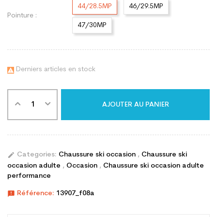
44/28.5MP
46/29.5MP
Pointure :
47/30MP
Derniers articles en stock

AJOUTER AU PANIER
edit
Categories:
Chaussure ski occasion
,
Chaussure ski
occasion adulte
,
Occasion
,
Chaussure ski occasion adulte
performance
announcement
Référence:
13907_f08a