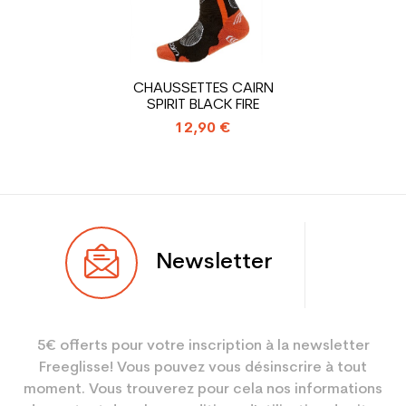
En achetant d'occasion :
1.31
Economie CO² (en kg)
Type de produit
Chaussure ski occasion
CHAUSSETTES CAIRN
adulte performance
SPIRIT BLACK FIRE
12,90 €
Newsletter
5€ offerts pour votre inscription à la newsletter
Freeglisse! Vous pouvez vous désinscrire à tout
moment. Vous trouverez pour cela nos informations