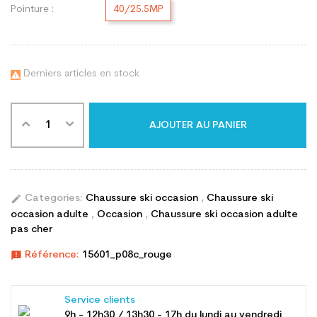
Pointure :
40/25.5MP
Derniers articles en stock

AJOUTER AU PANIER
edit
Categories:
Chaussure ski occasion
,
Chaussure ski
occasion adulte
,
Occasion
,
Chaussure ski occasion adulte
pas cher
announcement
Référence:
15601_p08c_rouge
Service clients
9h - 12h30 / 13h30 - 17h du lundi au vendredi