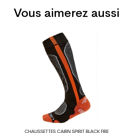
Vous aimerez aussi
Polyvalent
Homme
Loisir
Prix
Vert
sion : Economie CO² (en kg)
1.31
Chaussure ski 
CHAUSSETTES CAIRN SPIRIT BLACK FIRE