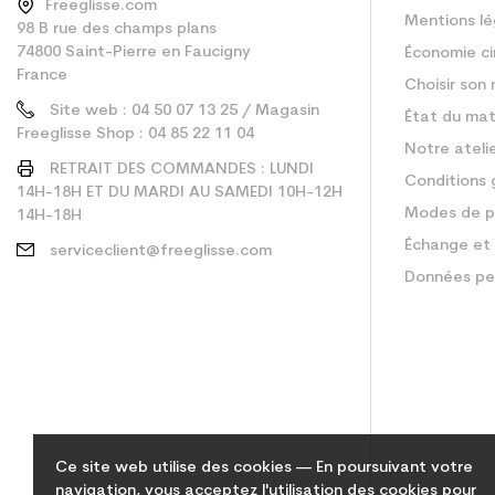
Freeglisse.com
Mentions lé
98 B rue des champs plans
74800 Saint-Pierre en Faucigny
Économie ci
France
Choisir son 
Site web : 04 50 07 13 25 / Magasin
État du mat
Freeglisse Shop : 04 85 22 11 04
Notre ateli
RETRAIT DES COMMANDES : LUNDI
Conditions 
14H-18H ET DU MARDI AU SAMEDI 10H-12H
Modes de p
14H-18H
Échange et 
serviceclient@freeglisse.com
Données pe
Ce site web utilise des cookies — En poursuivant votre
navigation, vous acceptez l'utilisation des cookies pour