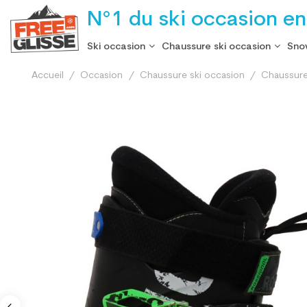
N°1 du ski occasion en
Ski occasion
Chaussure ski occasion
Sno
Accueil
Occasion
Chaussure ski occasion
Chaussure