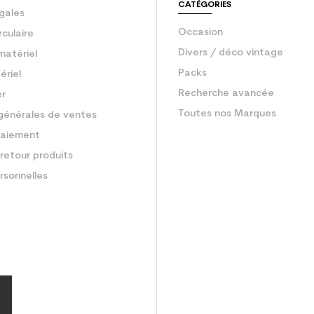
CATÉGORIES
gales
Occasion
rculaire
Divers / déco vintage
matériel
Packs
ériel
Recherche avancée
er
Toutes nos Marques
générales de ventes
aiement
retour produits
rsonnelles