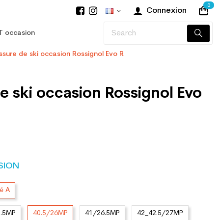
0
Connexion
T occasion
sure de ski occasion Rossignol Evo R
 ski occasion Rossignol Evo
SION
té A
5.5MP
40.5/26MP
41/26.5MP
42_42.5/27MP