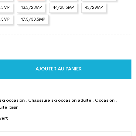
7.5MP
43.5/28MP
44/28.5MP
45/29MP
9.5MP
47.5/30.5MP
AJOUTER AU PANIER
ski occasion
,
Chaussure ski occasion adulte
,
Occasion
,
te loisir
vert