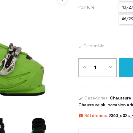
Pointure :
43/2
46/2
Disponible

edit
Categories:
Chaussure 
Chaussure ski occasion adul
announcement
Référence:
9360_e02a_