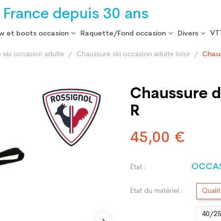
 France depuis 30 ans
VT
w et boots occasion
Raquette/Fond occasion
Divers
 ski occasion adulte
Chaussure ski occasion adulte loisir
Chaus
Chaussure de
R
45,00 €
OCCA
État :
Etat du matériel :
Quali
40/2