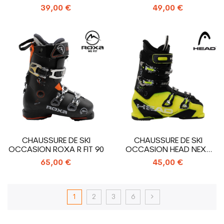
MISSION R70/77/60/550
ACCESS R80 WIDE
39,00 €
49,00 €
CHAUSSURE DE SKI
CHAUSSURE DE SKI
OCCASION ROXA R FIT 90
OCCASION HEAD NEXT
EDGE 85
65,00 €
45,00 €
1
2
3
6