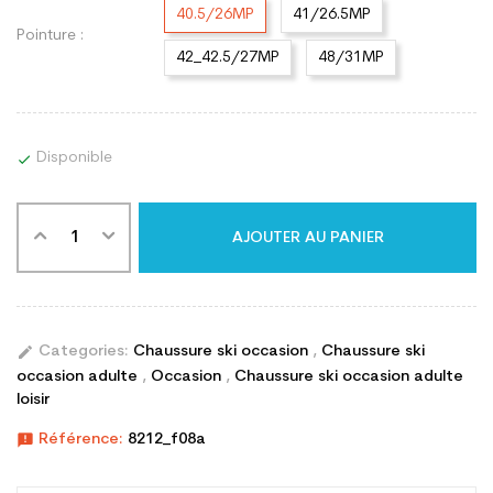
40.5/26MP
41/26.5MP
Pointure :
42_42.5/27MP
48/31MP
Disponible

AJOUTER AU PANIER
edit
Categories:
Chaussure ski occasion
,
Chaussure ski
occasion adulte
,
Occasion
,
Chaussure ski occasion adulte
loisir
announcement
Référence:
8212_f08a