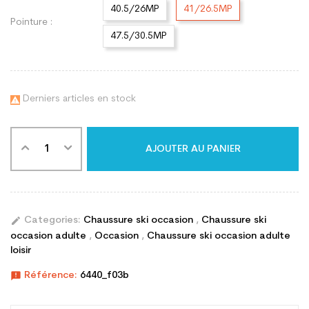
40.5/26MP
41/26.5MP
Pointure :
47.5/30.5MP
Derniers articles en stock

AJOUTER AU PANIER
edit
Categories:
Chaussure ski occasion
,
Chaussure ski
occasion adulte
,
Occasion
,
Chaussure ski occasion adulte
loisir
announcement
Référence:
6440_f03b