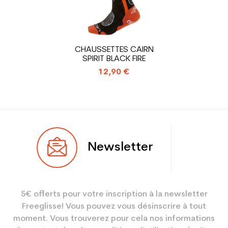
En achetant d'occasion :
1.31
Economie CO² (en kg)
Type de produit
Chaussure ski occasion
CHAUSSETTES CAIRN
adulte loisir
SPIRIT BLACK FIRE
12,90 €
Newsletter
5€ offerts pour votre inscription à la newsletter
Freeglisse! Vous pouvez vous désinscrire à tout
moment. Vous trouverez pour cela nos informations