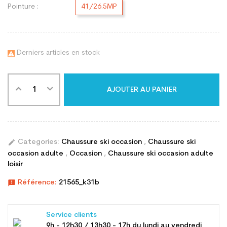
Pointure :
41/26.5MP
Derniers articles en stock

AJOUTER AU PANIER
edit
Categories:
Chaussure ski occasion
,
Chaussure ski
occasion adulte
,
Occasion
,
Chaussure ski occasion adulte
loisir
announcement
Référence:
21565_k31b
Service clients
9h - 12h30 / 13h30 - 17h du lundi au vendredi