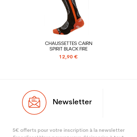
Coloris
Noir
En achetant d'occasion :
1.31
Economie CO² (en kg)
Type de produit
Chaussure ski occasion
CHAUSSETTES CAIRN
adulte loisir
SPIRIT BLACK FIRE
12,90 €
Newsletter
5€ offerts pour votre inscription à la newsletter