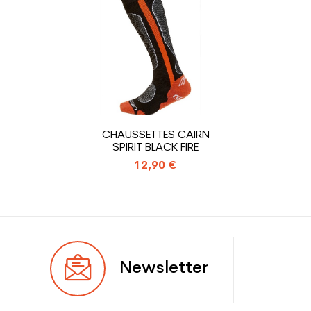
Niveau
Loisir
Coloris
Noir
En achetant d'occasion :
1.31
Economie CO² (en kg)
Type de produit
Chaussure ski occasion
CHAUSSETTES CAIRN
adulte loisir
SPIRIT BLACK FIRE
12,90 €
Newsletter