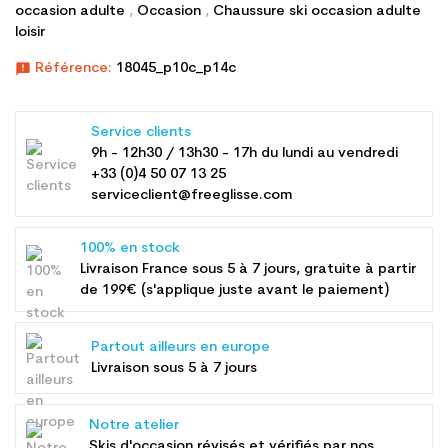
occasion adulte
,
Occasion
,
Chaussure ski occasion adulte
loisir
announcement
Référence:
18045_p10c_p14c
Service clients
9h - 12h30 / 13h30 - 17h du lundi au vendredi
+33 (0)4 50 07 13 25
serviceclient@freeglisse.com
100% en stock
Livraison France sous 5 à 7 jours, gratuite à partir
de 199€ (s'applique juste avant le paiement)
Partout ailleurs en europe
Livraison sous 5 à 7 jours
Notre atelier
Skis d'occasion révisés et vérifiés par nos