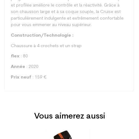
et profilée améliore le contrôle et la réactivité. Grâce à
son chausson large et à sa coque souple, la Cruise est
particulièrement indulgente et extrêmement confortable
pour vous emmener au niveau supérieur.
Construction/Technologie :
Chaussure à 4 crochets et un strap
flex
: 80
Année
: 2020
Prix neuf
: 159 €
Vous aimerez aussi
Type
Piste
Utilisateur
Homme
Prix