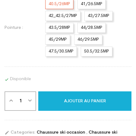
40.5/26MP
41/26.5MP
42_42.5/27MP
43/27.5MP
Pointure :
43.5/28MP
44/28.5MP
45/29MP
46/29.5MP
47.5/30.5MP
50.5/32.5MP
Disponible

AJOUTER AU PANIER
edit
Categories:
Chaussure ski occasion
,
Chaussure ski