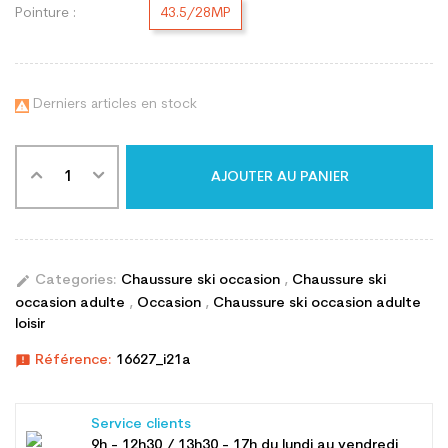
Pointure :
43.5/28MP
Derniers articles en stock

AJOUTER AU PANIER
edit
Categories:
Chaussure ski occasion
,
Chaussure ski
occasion adulte
,
Occasion
,
Chaussure ski occasion adulte
loisir
announcement
Référence:
16627_i21a
Service clients
9h - 12h30 / 13h30 - 17h du lundi au vendredi