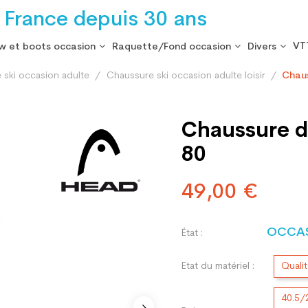
 France depuis 30 ans
VT
w et boots occasion
Raquette/Fond occasion
Divers
 ski occasion adulte
Chaussure ski occasion adulte loisir
Chaus
Chaussure d
80
49,00 €
OCCA
État :
Etat du matériel :
Quali
40.5