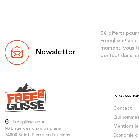
5€ offerts pour 
Freeglisse! Vous
moment. Vous tr
Newsletter
contact dans les
INFORMATIO
Contact
Qui sommes
Freeglisse.com
Mentions lé
98 B rue des champs plans
74800 Saint-Pierre en Faucigny
Économie ci