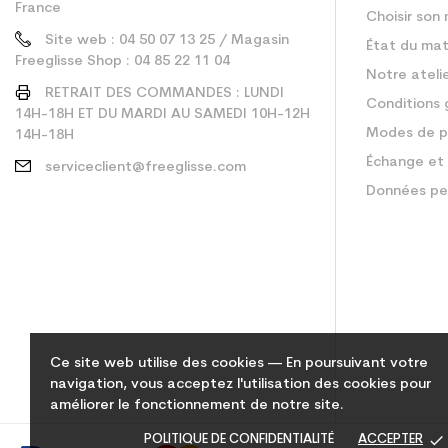
France
Choisir son 
Site web : 04 50 07 13 25 / Magasin
État du mat
Freeglisse Shop : 04 85 22 11 04
Notre ateli
RETRAIT DES COMMANDES : LUNDI
Conditions 
14H-18H ET DU MARDI AU SAMEDI 10H-12H
Modes de p
14H-18H
Échange et 
serviceclient@freeglisse.com
Données pe
Ce site web utilise des cookies — En poursuivant votre
navigation, vous acceptez l'utilisation des cookies pour
améliorer le fonctionnement de notre site.
done
POLITIQUE DE CONFIDENTIALITÉ
ACCEPTER