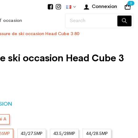
0
Connexion
T occasion
sure de ski occasion Head Cube 3 80
e ski occasion Head Cube 3
SION
té A
/26MP
43/27.5MP
43.5/28MP
44/28.5MP