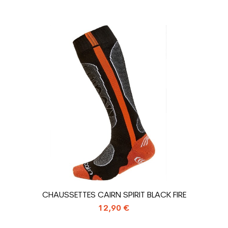
Homme
Loisir sport
Prix
Noir
sion : Economie CO² (en kg)
1.31
Chaussure ski 
CHAUSSETTES CAIRN SPIRIT BLACK FIRE
12,90 €