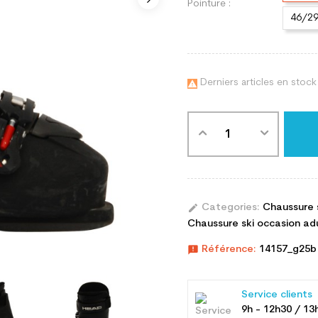
Pointure :
46/2
Derniers articles en stock

edit
Categories:
Chaussure 
Chaussure ski occasion adul
announcement
Référence:
14157_g25b
Service clients
9h - 12h30 / 13