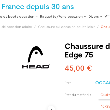
 France depuis 30 ans
VT
w et boots occasion
Raquette/Fond occasion
Divers
 ski occasion adulte
Chaussure ski occasion adulte loisir
Chaus
Chaussure d
Edge 75
45,00 €
OCCA
État :
Etat du matériel :
Quali
40/2