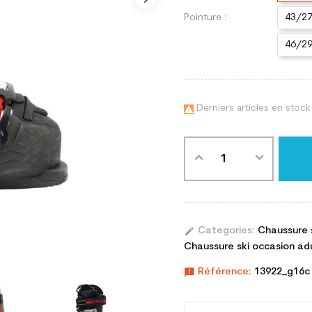
Pointure :
43/2
46/2
Derniers articles en stock

edit
Categories:
Chaussure 
Chaussure ski occasion adul
announcement
Référence:
13922_g16c