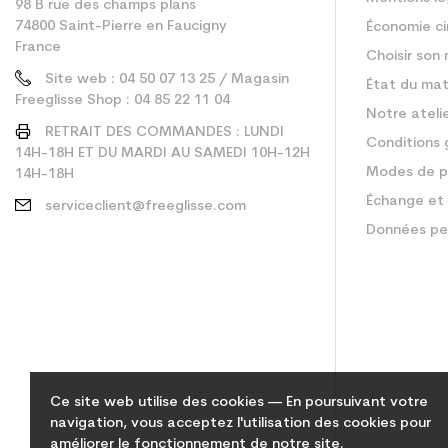
98 B rue des champs plans
74800 Saint-Pierre en Faucigny
Économie ci
France
Choisir son 
Site web : 04 50 07 13 25 / Magasin
État du mat
Freeglisse Shop : 04 85 22 11 04
Notre ateli
RETRAIT DES COMMANDES : LUNDI
Conditions 
14H-18H ET DU MARDI AU SAMEDI 10H-12H
Modes de p
14H-18H
Échange et 
serviceclient@freeglisse.com
Données pe
Ce site web utilise des cookies — En poursuivant votre
navigation, vous acceptez l'utilisation des cookies pour
améliorer le fonctionnement de notre site.