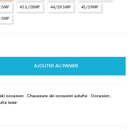
7.5MP
43.5/28MP
44/28.5MP
45/29MP
9.5MP
AJOUTER AU PANIER
ski occasion
,
Chaussure ski occasion adulte
,
Occasion
,
te loisir