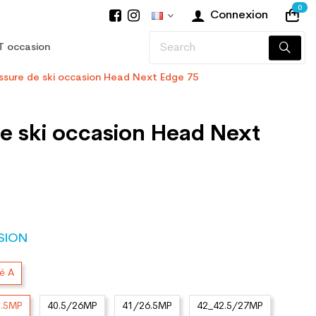
0
Connexion
T occasion
sure de ski occasion Head Next Edge 75
e ski occasion Head Next
SION
té A
5.5MP
40.5/26MP
41/26.5MP
42_42.5/27MP