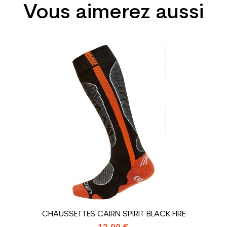
Vous aimerez aussi
All mountain
Homme
Loisir
Prix
Noir
sion : Economie CO² (en kg)
1.31
Chaussure ski 
CHAUSSETTES CAIRN SPIRIT BLACK FIRE