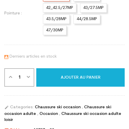
42_42.5/27MP
43/27.5MP
Pointure :
43.5/28MP
44/28.5MP
47/30MP
Derniers articles en stock

AJOUTER AU PANIER
edit
Categories:
Chaussure ski occasion
,
Chaussure ski
occasion adulte
,
Occasion
,
Chaussure ski occasion adulte
loisir