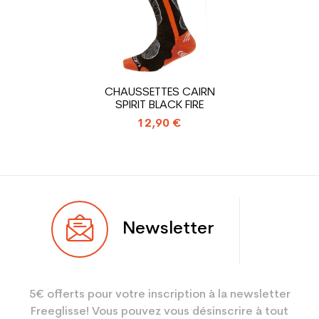
En achetant d'occasion :
1.31
Economie CO² (en kg)
Type de produit
Chaussure ski occasion
CHAUSSETTES CAIRN
adulte loisir
SPIRIT BLACK FIRE
12,90 €
Newsletter
5€ offerts pour votre inscription à la newsletter
Freeglisse! Vous pouvez vous désinscrire à tout