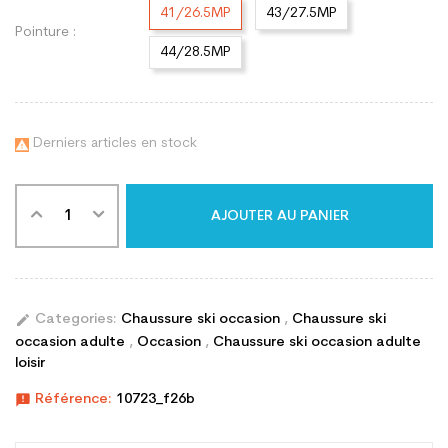
41/26.5MP
43/27.5MP
Pointure :
44/28.5MP
Derniers articles en stock

AJOUTER AU PANIER
edit
Categories:
Chaussure ski occasion
,
Chaussure ski
occasion adulte
,
Occasion
,
Chaussure ski occasion adulte
loisir
announcement
Référence:
10723_f26b