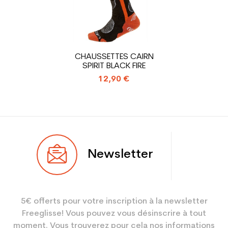
En achetant d'occasion :
1.31
Economie CO² (en kg)
Type de produit
Chaussure ski occasion
CHAUSSETTES CAIRN
adulte loisir
SPIRIT BLACK FIRE
12,90 €
Newsletter
5€ offerts pour votre inscription à la newsletter
Freeglisse! Vous pouvez vous désinscrire à tout
moment. Vous trouverez pour cela nos informations