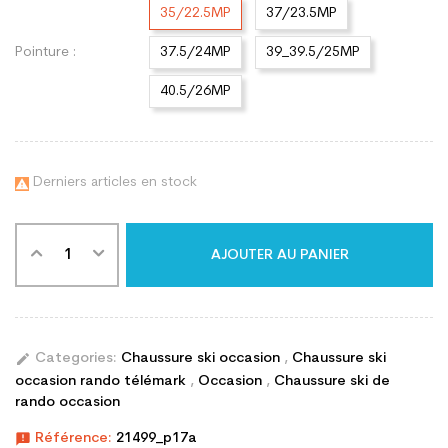
35/22.5MP
37/23.5MP
Pointure :
37.5/24MP
39_39.5/25MP
40.5/26MP
Derniers articles en stock

AJOUTER AU PANIER
edit
Categories:
Chaussure ski occasion
,
Chaussure ski
occasion rando télémark
,
Occasion
,
Chaussure ski de
rando occasion
announcement
Référence:
21499_p17a