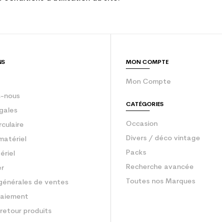
NS
MON COMPTE
Mon Compte
-nous
CATÉGORIES
gales
Occasion
rculaire
Divers / déco vintage
matériel
Packs
ériel
Recherche avancée
er
Toutes nos Marques
générales de ventes
aiement
retour produits