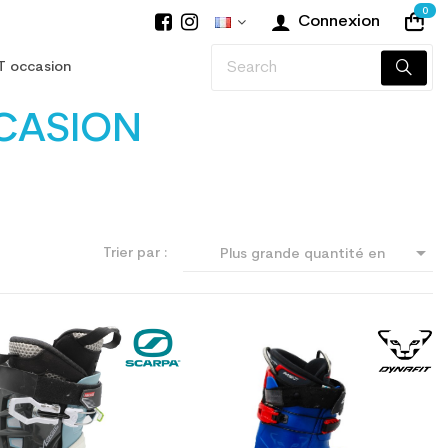
0
Connexion
T occasion
CASION

Trier par :
Plus grande quantité en
premier