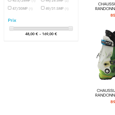
43.5/28MP
44/28.5MP
(1)
(2)
CHAUSSU
RANDONN
47/30MP
49/31.5MP
(1)
(1)
SCARPA
85
Prix
48,00 € - 169,00 €
CHAUSSUR
RANDONN
DAL
89