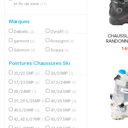
et fin de série
(17)
Marques
Dalbello
Dynafit
(3)
(2)
CHAUSSUR
garmont
Rossignol
RANDONN
(2)
(2)
SAL
16
Salomon
Scarpa
(2)
(6)
Pointures Chaussures Ski
35/22.5MP
36/23MP
(2)
(1)
37/23.5MP
37.5/24MP
(4)
(7)
38/24MP
38/24.5MP
(1)
(2)
39_39.5/25MP
40/25.5MP
(4)
(3)
40.5/26MP
41/26.5MP
(3)
(4)
42_42.5/27MP
43/27.5MP
(1)
(1)