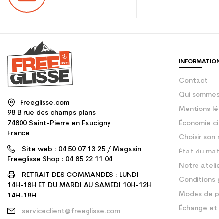
INFORMATIO
Contact
Qui sommes
Freeglisse.com
Mentions lé
98 B rue des champs plans
74800 Saint-Pierre en Faucigny
Économie ci
France
Choisir son 
Site web : 04 50 07 13 25 / Magasin
État du mat
Freeglisse Shop : 04 85 22 11 04
Notre ateli
RETRAIT DES COMMANDES : LUNDI
Conditions 
14H-18H ET DU MARDI AU SAMEDI 10H-12H
Modes de p
14H-18H
Échange et 
serviceclient@freeglisse.com