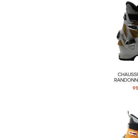
CHAUSSU
RANDONN
SCARP
95