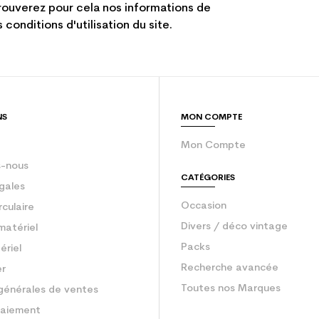
ouverez pour cela nos informations de
 conditions d'utilisation du site.
NS
MON COMPTE
Mon Compte
-nous
CATÉGORIES
gales
Occasion
rculaire
Divers / déco vintage
matériel
Packs
ériel
Recherche avancée
er
Toutes nos Marques
générales de ventes
aiement