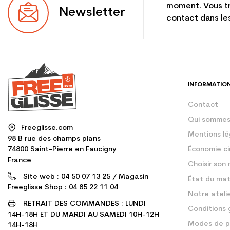
moment. Vous tr
Newsletter
contact dans les
INFORMATIO
Contact
Qui sommes
Freeglisse.com
Mentions lé
98 B rue des champs plans
74800 Saint-Pierre en Faucigny
Économie ci
France
Choisir son 
Site web : 04 50 07 13 25 / Magasin
État du mat
Freeglisse Shop : 04 85 22 11 04
Notre ateli
RETRAIT DES COMMANDES : LUNDI
Conditions 
14H-18H ET DU MARDI AU SAMEDI 10H-12H
Modes de p
14H-18H