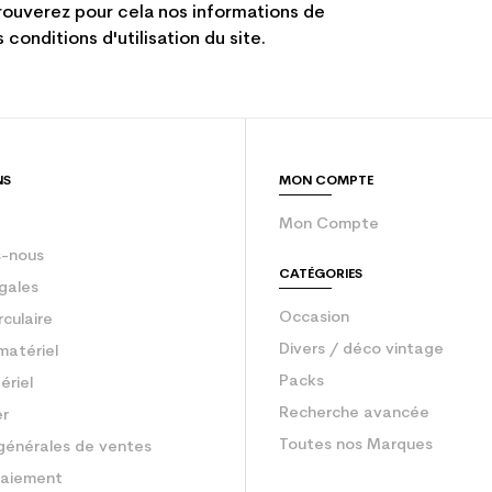
ouverez pour cela nos informations de
 conditions d'utilisation du site.
NS
MON COMPTE
Mon Compte
-nous
CATÉGORIES
gales
Occasion
rculaire
Divers / déco vintage
matériel
Packs
ériel
Recherche avancée
er
Toutes nos Marques
générales de ventes
aiement