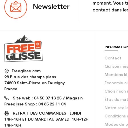
moment. Vous tr
Newsletter
contact dans les
INFORMATIO
Contact
Qui sommes
Freeglisse.com
Mentions lé
98 B rue des champs plans
74800 Saint-Pierre en Faucigny
Économie ci
France
Choisir son 
Site web : 04 50 07 13 25 / Magasin
État du mat
Freeglisse Shop : 04 85 22 11 04
Notre ateli
RETRAIT DES COMMANDES : LUNDI
Conditions 
14H-18H ET DU MARDI AU SAMEDI 10H-12H
Modes de p
14H-18H